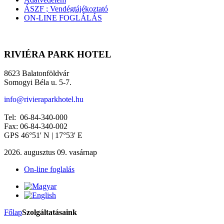
ÁSZF ; Vendégtájékoztató
ON-LINE FOGLÁLÁS
RIVIÉRA PARK HOTEL
8623 Balatonföldvár
Somogyi Béla u. 5-7.
info@rivieraparkhotel.hu
Tel: 06-84-340-000
Fax: 06-84-340-002
GPS 46°51' N | 17°53' E
2026. augusztus 09. vasárnap
On-line foglalás
Főlap
Szolgáltatásaink