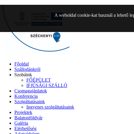
A weboldal cookie-kat használ a lehető le
Főoldal
Szállodánkról
Szobáink
FŐÉPÜLET
IFJÚSÁGI SZÁLLÓ
Csomagajánlatok
Konferencia
Szolgáltatásaink
Ingyenes szolgáltatásaink
Projektek
Balatonföldvár
Galéria
Elérhetőség
Adatvédelem